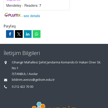
Mendeley - Readers:
7
-
see details
Paylaş
İletişim Bilgileri
Cihangir Mahallesi Şehit Jandarma Komando Er Hakan Öner Sk.
No:1
İSTANBUL / Avcılar
bildirim.avesis@gelisim.edu.tr
0 212 422 70 00