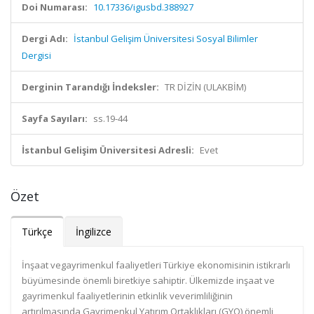
Doi Numarası:
10.17336/igusbd.388927
Dergi Adı:
İstanbul Gelişim Üniversitesi Sosyal Bilimler
Dergisi
Derginin Tarandığı İndeksler:
TR DİZİN (ULAKBİM)
Sayfa Sayıları:
ss.19-44
İstanbul Gelişim Üniversitesi Adresli:
Evet
Özet
Türkçe
İngilizce
İnşaat vegayrimenkul faaliyetleri Türkiye ekonomisinin istikrarlı
büyümesinde önemli biretkiye sahiptir. Ülkemizde inşaat ve
gayrimenkul faaliyetlerinin etkinlik veverimliliğinin
artırılmasında Gayrimenkul Yatırım Ortaklıkları (GYO) önemli