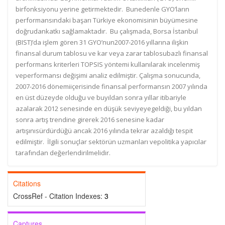
birfonksiyonu yerine getirmektedir. Bunedenle GYO’ların
performansındaki başarı Türkiye ekonomisinin büyümesine
doğrudankatkı sağlamaktadır. Bu çalışmada, Borsa İstanbul
(BIST)’da işlem gören 31 GYO’nun2007-2016 yıllarına ilişkin
finansal durum tablosu ve kar veya zarar tablosubazlı finansal
performans kriterleri TOPSIS yöntemi kullanılarak incelenmiş
veperformansı değişimi analiz edilmiştir. Çalışma sonucunda,
2007-2016 dönemiiçerisinde finansal performansın 2007 yılında
en üst düzeyde olduğu ve buyıldan sonra yıllar itibariyle
azalarak 2012 senesinde en düşük seviyeyegeldiği, bu yıldan
sonra artış trendine girerek 2016 senesine kadar
artışınısürdürdüğü ancak 2016 yılında tekrar azaldığı tespit
edilmiştir. İlgili sonuçlar sektörün uzmanları vepolitika yapıcılar
tarafından değerlendirilmelidir.
Citations
CrossRef - Citation Indexes:
3
Captures