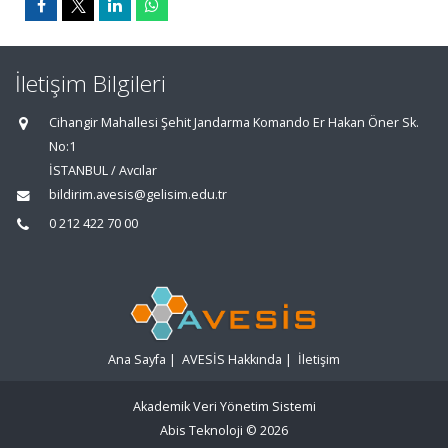
İletişim Bilgileri
Cihangir Mahallesi Şehit Jandarma Komando Er Hakan Öner Sk.
No:1
İSTANBUL / Avcılar
bildirim.avesis@gelisim.edu.tr
0 212 422 70 00
Ana Sayfa
|
AVESİS Hakkında
|
İletişim
Akademik Veri Yönetim Sistemi
Abis Teknoloji
© 2026