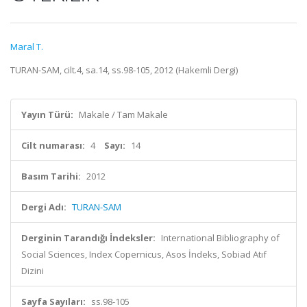
Maral T.
TURAN-SAM, cilt.4, sa.14, ss.98-105, 2012 (Hakemli Dergi)
Yayın Türü:
Makale / Tam Makale
Cilt numarası:
4
Sayı:
14
Basım Tarihi:
2012
Dergi Adı:
TURAN-SAM
Derginin Tarandığı İndeksler:
International Bibliography of
Social Sciences, Index Copernicus, Asos İndeks, Sobiad Atıf
Dizini
Sayfa Sayıları:
ss.98-105