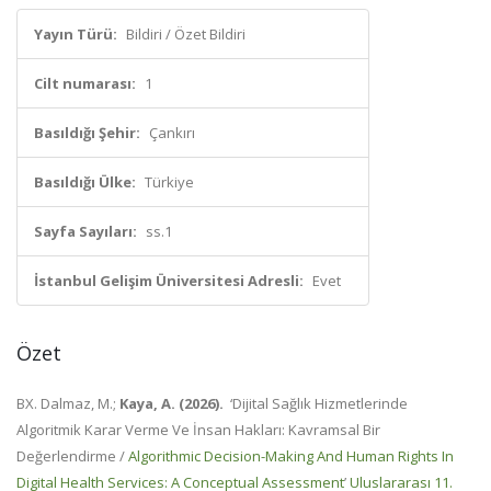
Yayın Türü:
Bildiri / Özet Bildiri
Cilt numarası:
1
Basıldığı Şehir:
Çankırı
Basıldığı Ülke:
Türkiye
Sayfa Sayıları:
ss.1
İstanbul Gelişim Üniversitesi Adresli:
Evet
Özet
BX.
Dalmaz, M.;
Kaya, A. (2026).
‘Dijital Sağlık Hizmetlerinde
Algoritmik Karar Verme Ve İnsan Hakları: Kavramsal Bir
Değerlendirme /
Algorithmic Decision-Making And Human Rights In
Digital Health Services: A Conceptual Assessment
’
Uluslararası 11.