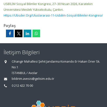
USBİLİM Sosyal Bilimler Kongresi, 27–30 Nisan 2026, Karatekin
Üniversitesi Meslek Yüksekokulu, Çankırı.
Https://Ubsder.Org/Uluslararasi-11-Usbilim-Sosyal-Bilimler-Kongresi/
Paylaş
İletişim Bilgileri
Cihangir Mahallesi Şehit Jandarma Komando Er Hakan Öner Sk.
No:1
İSTANBUL / Avcılar
bildirim.avesis@gelisim.edu.tr
0 212 422 70 00