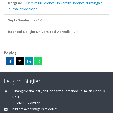
Dergi Adı:
Demiroglu Science University Florence Nightingale
Journal of Medicine
Sayfa Sayıları:
ss.1-10
İstanbul Gelişim Üniversitesi Adresli:
Evet
Paylaş
İletişim Bilgileri
Cihangir Mahallesi Şehit Jandarma Komando Er Hakan Öner Sk.
No:1
İSTANBUL / Avcılar
bildirim.avesis@gelisim.edu.tr