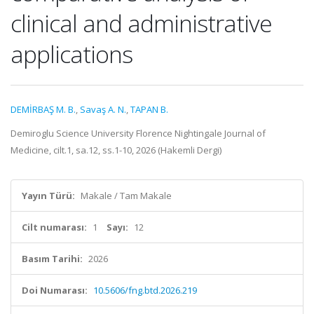
clinical and administrative
applications
DEMİRBAŞ M. B.
,
Savaş A. N.
,
TAPAN B.
Demiroglu Science University Florence Nightingale Journal of
Medicine, cilt.1, sa.12, ss.1-10, 2026 (Hakemli Dergi)
Yayın Türü:
Makale / Tam Makale
Cilt numarası:
1
Sayı:
12
Basım Tarihi:
2026
Doi Numarası:
10.5606/fng.btd.2026.219