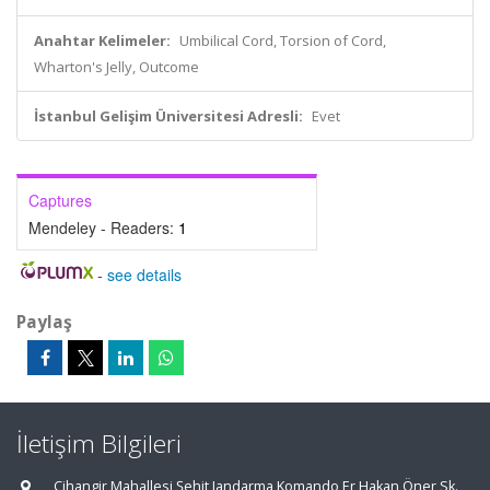
Anahtar Kelimeler:
Umbilical Cord, Torsion of Cord,
Wharton's Jelly, Outcome
İstanbul Gelişim Üniversitesi Adresli:
Evet
Captures
Mendeley - Readers:
1
-
see details
Paylaş
İletişim Bilgileri
Cihangir Mahallesi Şehit Jandarma Komando Er Hakan Öner Sk.