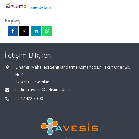
-
see details
Paylaş
İletişim Bilgileri
Cihangir Mahallesi Şehit Jandarma Komando Er Hakan Öner Sk.
No:1
İSTANBUL / Avcılar
bildirim.avesis@gelisim.edu.tr
0 212 422 70 00