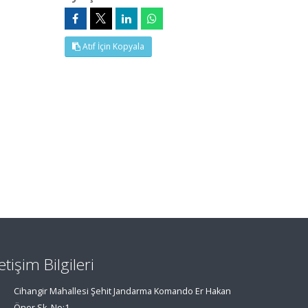
Atıf İçin Kopyala
letişim Bilgileri
Cihangir Mahallesi Şehit Jandarma Komando Er Hakan
Öner Sk. No:1