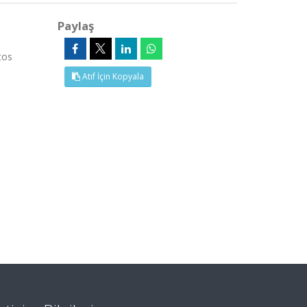
Paylaş
tos
Atıf İçin Kopyala