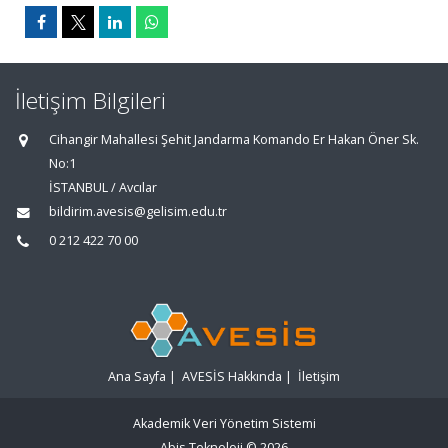
İletişim Bilgileri
Cihangir Mahallesi Şehit Jandarma Komando Er Hakan Öner Sk.
No:1
İSTANBUL / Avcılar
bildirim.avesis@gelisim.edu.tr
0 212 422 70 00
Ana Sayfa
|
AVESİS Hakkında
|
İletişim
Akademik Veri Yönetim Sistemi
Abis Teknoloji
© 2026