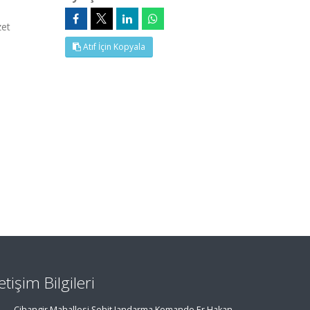
zet
Atıf İçin Kopyala
letişim Bilgileri
Cihangir Mahallesi Şehit Jandarma Komando Er Hakan