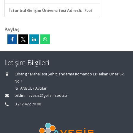
İstanbul Gelişim Üniversitesi Adresli:
Evet
Paylaş
İletişim Bilgileri
Cihangir Mahallesi Şehit Jandarma Komando Er Hakan Öner Sk.
No:1
İSTANBUL / Avcılar
bildirim.avesis@gelisim.edu.tr
0 212 422 70 00