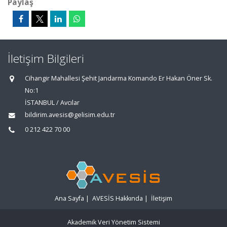
Paylaş
İletişim Bilgileri
Cihangir Mahallesi Şehit Jandarma Komando Er Hakan Öner Sk.
No:1
İSTANBUL / Avcılar
bildirim.avesis@gelisim.edu.tr
0 212 422 70 00
Ana Sayfa
|
AVESİS Hakkında
|
İletişim
Akademik Veri Yönetim Sistemi