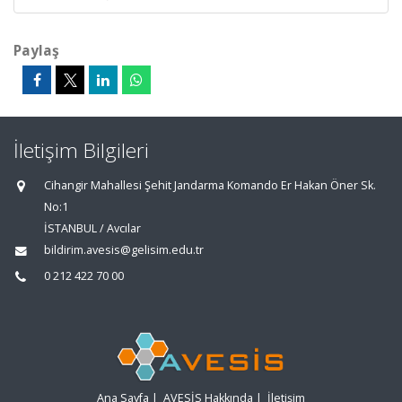
Paylaş
İletişim Bilgileri
Cihangir Mahallesi Şehit Jandarma Komando Er Hakan Öner Sk.
No:1
İSTANBUL / Avcılar
bildirim.avesis@gelisim.edu.tr
0 212 422 70 00
Ana Sayfa
|
AVESİS Hakkında
|
İletişim