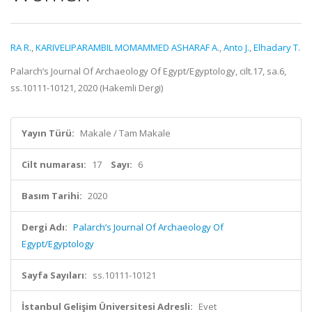
RA R.
,
KARIVELIPARAMBIL MOMAMMED ASHARAF A.
,
Anto J.
,
Elhadary T.
Palarch’s Journal Of Archaeology Of Egypt/Egyptology, cilt.17, sa.6,
ss.10111-10121, 2020 (Hakemli Dergi)
Yayın Türü:
Makale / Tam Makale
Cilt numarası:
17
Sayı:
6
Basım Tarihi:
2020
Dergi Adı:
Palarch’s Journal Of Archaeology Of
Egypt/Egyptology
Sayfa Sayıları:
ss.10111-10121
İstanbul Gelişim Üniversitesi Adresli:
Evet