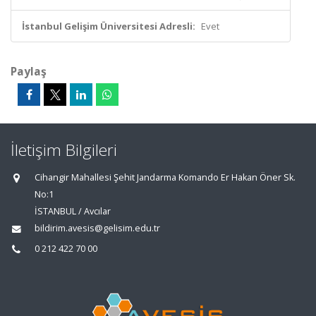
İstanbul Gelişim Üniversitesi Adresli:
Evet
Paylaş
İletişim Bilgileri
Cihangir Mahallesi Şehit Jandarma Komando Er Hakan Öner Sk.
No:1
İSTANBUL / Avcılar
bildirim.avesis@gelisim.edu.tr
0 212 422 70 00