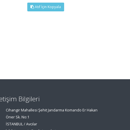
Atıf İçin Kopyala
letişim Bilgileri
Cihangir Mahallesi Şehit Jandarma Komando Er Hakan
Öner Sk. No:1
İSTANBUL / Avcılar