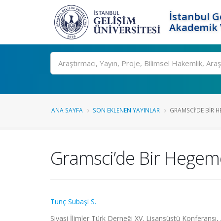
İstanbul G
Akademik V
Ara
ANA SAYFA
SON EKLENEN YAYINLAR
GRAMSCI’DE BIR 
Gramsci’de Bir Hegemo
Tunç Subaşi S.
Siyasi İlimler Türk Derneği XV. Lisansüstü Konferansı, A