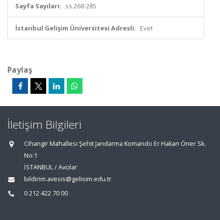
Sayfa Sayıları:
ss.268-285
İstanbul Gelişim Üniversitesi Adresli:
Evet
Paylaş
İletişim Bilgileri
Cihangir Mahallesi Şehit Jandarma Komando Er Hakan Öner Sk.
No:1
İSTANBUL / Avcılar
bildirim.avesis@gelisim.edu.tr
0 212 422 70 00