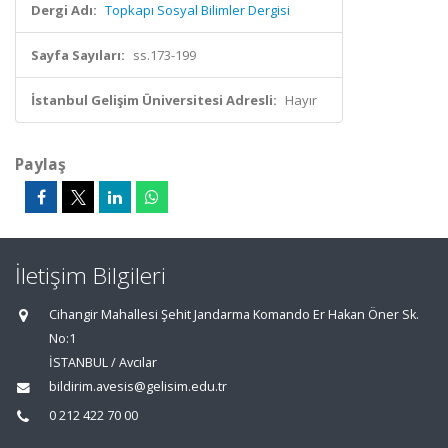
Dergi Adı:
Topkapı Sosyal Bilimler Dergisi
Sayfa Sayıları:
ss.173-199
İstanbul Gelişim Üniversitesi Adresli:
Hayır
Paylaş
İletişim Bilgileri
Cihangir Mahallesi Şehit Jandarma Komando Er Hakan Öner Sk.
No:1
İSTANBUL / Avcılar
bildirim.avesis@gelisim.edu.tr
0 212 422 70 00