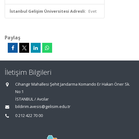
İstanbul Gelişim Üniversitesi Adresli:
Evet
Paylaş
İletişim Bilgileri
Cihangir Mahallesi Şehit Jandarma Komando Er Hakan Öner Sk.
No:1
İSTANBUL / Avcılar
bildirim.avesis@gelisim.edu.tr
0 212 422 70 00