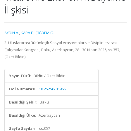
İlişkisi
AYDIN A.
,
KARA F.
,
ÇİĞDEM G.
3. Uluslararası Bütünleşik Sosyal Araştırmalar ve Disiplinlerarası
Çalışmalar Kongresi, Baku, Azerbaycan, 28 - 30 Nisan 2026, ss.357,
(Özet Bildiri)
Yayın Türü:
Bildiri / Özet Bildiri
Doi Numarası:
10.25256/85965
Basıldığı Şehir:
Baku
Basıldığı Ülke:
Azerbaycan
Sayfa Sayıları:
ss.357