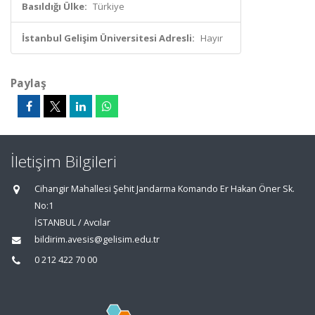
Basıldığı Ülke:
Türkiye
İstanbul Gelişim Üniversitesi Adresli:
Hayır
Paylaş
İletişim Bilgileri
Cihangir Mahallesi Şehit Jandarma Komando Er Hakan Öner Sk.
No:1
İSTANBUL / Avcılar
bildirim.avesis@gelisim.edu.tr
0 212 422 70 00