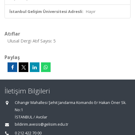
İstanbul Gelişim Üniversitesi Adresli:
Hayır
Atıflar
Ulusal Dergi Atıf Sayısı: 5
Paylaş
İletişim Bilgileri
Cihangir Mahallesi Şehit Jandarma Komando Er Hakan Öner Sk.
No:1
İSTANBUL / Avcılar
bildirim.avesis@gelisim.edu.tr
0 212 422 70 00