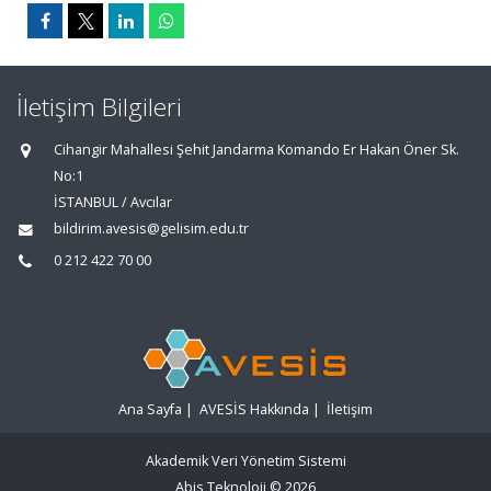
İletişim Bilgileri
Cihangir Mahallesi Şehit Jandarma Komando Er Hakan Öner Sk.
No:1
İSTANBUL / Avcılar
bildirim.avesis@gelisim.edu.tr
0 212 422 70 00
Ana Sayfa
|
AVESİS Hakkında
|
İletişim
Akademik Veri Yönetim Sistemi
Abis Teknoloji
© 2026