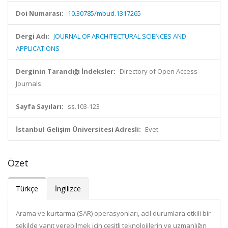
Doi Numarası:
10.30785/mbud.1317265
Dergi Adı:
JOURNAL OF ARCHITECTURAL SCIENCES AND
APPLICATIONS
Derginin Tarandığı İndeksler:
Directory of Open Access
Journals
Sayfa Sayıları:
ss.103-123
İstanbul Gelişim Üniversitesi Adresli:
Evet
Özet
Türkçe
İngilizce
Arama ve kurtarma (SAR) operasyonları, acil durumlara etkili bir
şekilde yanıt verebilmek için çeşitli teknolojilerin ve uzmanlığın