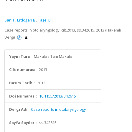
San T.
,
Erdoğan B.
,
Taşel B.
Case reports in otolaryngology, cilt.2013, ss.342615, 2013 (Hakemli
Dergi)
Yayın Türü:
Makale / Tam Makale
Cilt numarası:
2013
Basım Tarihi:
2013
Doi Numarası:
10.1155/2013/342615
Dergi Adı:
Case reports in otolaryngology
Sayfa Sayıları:
ss.342615