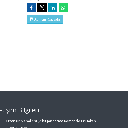
Atıf İçin Kopyala
letişim Bilgileri
Cihangir Mahallesi Şehit Jandarma Komando Er Hakan
Öner Sk. No:1