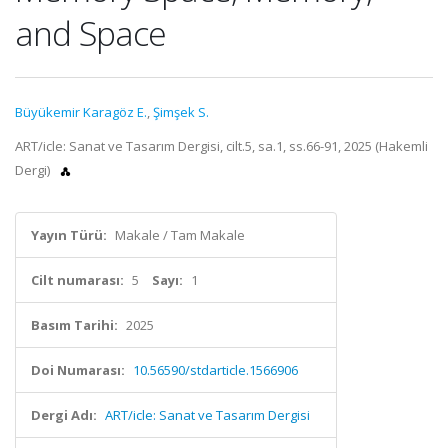
and Space
Büyükemir Karagöz E.
,
Şimşek S.
ART/icle: Sanat ve Tasarım Dergisi, cilt.5, sa.1, ss.66-91, 2025 (Hakemli
Dergi)
Yayın Türü:
Makale / Tam Makale
Cilt numarası:
5
Sayı:
1
Basım Tarihi:
2025
Doi Numarası:
10.56590/stdarticle.1566906
Dergi Adı:
ART/icle: Sanat ve Tasarım Dergisi