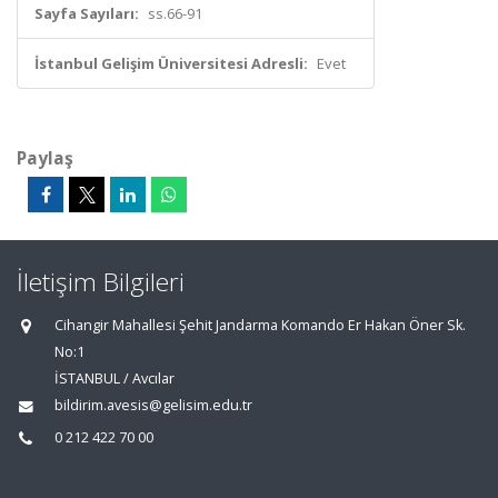
Sayfa Sayıları:
ss.66-91
İstanbul Gelişim Üniversitesi Adresli:
Evet
Paylaş
İletişim Bilgileri
Cihangir Mahallesi Şehit Jandarma Komando Er Hakan Öner Sk.
No:1
İSTANBUL / Avcılar
bildirim.avesis@gelisim.edu.tr
0 212 422 70 00