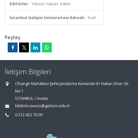
Editörler:
Yüksel, Hakan, Editör
İstanbul Gelişim Üniversitesi Adresli:
Evet
Paylaş
İletişim Bilgileri
Cihangir Mahallesi Şehit Jandarma Komando Er Hakan Öner Sk.
No:1
İSTANBUL / Avcılar
bildirim.avesis@gelisim.edu.tr
0 212 422 70 00