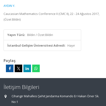
AYDIN Y.
Caucasian Mathematics Conference II (CMC II), 22 - 24 Ağustos 2017,
(Özet Bildiri)
Yayın Türü:
Bildiri / Özet Bildiri
İstanbul Gelişim Üniversitesi Adresli:
Hayır
Paylaş
İletişim Bilgileri
Cihangir Mahallesi Şehit Jandarma Komando Er Hakan Öner Sk.
No:1