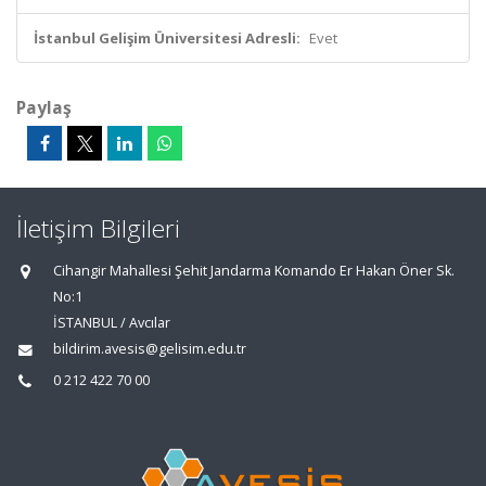
İstanbul Gelişim Üniversitesi Adresli:
Evet
Paylaş
İletişim Bilgileri
Cihangir Mahallesi Şehit Jandarma Komando Er Hakan Öner Sk.
No:1
İSTANBUL / Avcılar
bildirim.avesis@gelisim.edu.tr
0 212 422 70 00