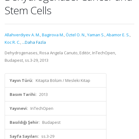
Stem Cells
Allahverdiyev A. M.
,
Bagirova M.
,
Öztel O. N.
,
Yaman S.
,
Abamor E. S.
,
Koc R. C.
,
...Daha Fazla
Dehydrogenases, Rosa Angela Canuto, Editör, InTechOpen,
Budapest, ss.3-29, 2013
Yayın Türü:
Kitapta Bölüm / Mesleki Kitap
Basım Tarihi:
2013
Yayınevi:
InTechOpen
Basıldığı Şehir:
Budapest
Sayfa Sayıları:
ss.3-29