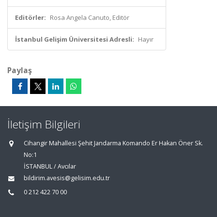
Editörler:
Rosa Angela Canuto, Editör
İstanbul Gelişim Üniversitesi Adresli:
Hayır
Paylaş
İletişim Bilgileri
Cihangir Mahallesi Şehit Jandarma Komando Er Hakan Öner Sk.
No:1
İSTANBUL / Avcılar
bildirim.avesis@gelisim.edu.tr
0 212 422 70 00