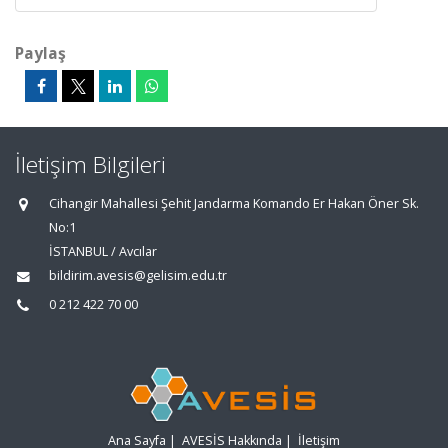
Paylaş
İletişim Bilgileri
Cihangir Mahallesi Şehit Jandarma Komando Er Hakan Öner Sk.
No:1
İSTANBUL / Avcılar
bildirim.avesis@gelisim.edu.tr
0 212 422 70 00
Ana Sayfa
|
AVESİS Hakkında
|
İletişim