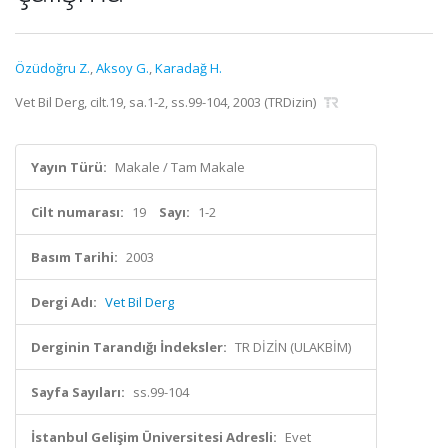
Özüdoğru Z.
,
Aksoy G.
,
Karadağ H.
Vet Bil Derg, cilt.19, sa.1-2, ss.99-104, 2003 (TRDizin)
Yayın Türü:
Makale / Tam Makale
Cilt numarası:
19
Sayı:
1-2
Basım Tarihi:
2003
Dergi Adı:
Vet Bil Derg
Derginin Tarandığı İndeksler:
TR DİZİN (ULAKBİM)
Sayfa Sayıları:
ss.99-104
İstanbul Gelişim Üniversitesi Adresli:
Evet