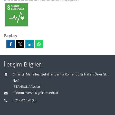
Paylaş
İletişim Bilgileri
Cihangir Mahallesi Şehit Jandarma Komando Er Hakan Öner Sk.
No:1
İSTANBUL / Avcılar
bildirim.avesis@gelisim.edu.tr
0 212 422 70 00