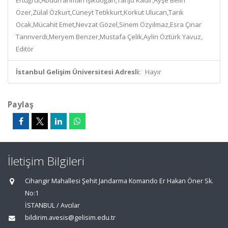
Ertuğrul,Abdurrahman Işıkdoğan,Tanju Kadir,Ayşe Belin
Özer,Zülal Özkurt,Cüneyt Tetikkurt,Korkut Ulucan,Tarık
Ocak,Mücahit Emet,Nevzat Gözel,Sinem Özyılmaz,Esra Çınar
Tanrıverdi,Meryem Benzer,Mustafa Çelik,Aylin Öztürk Yavuz,
Editör
İstanbul Gelişim Üniversitesi Adresli:
Hayır
Paylaş
İletişim Bilgileri
Cihangir Mahallesi Şehit Jandarma Komando Er Hakan Öner Sk.
No:1
İSTANBUL / Avcılar
bildirim.avesis@gelisim.edu.tr