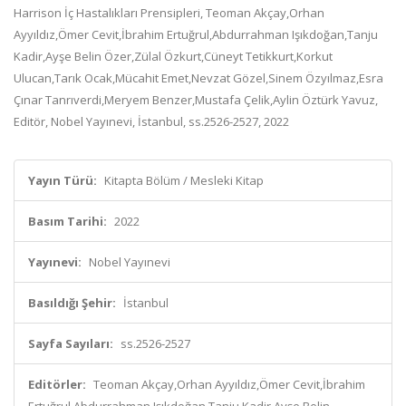
Harrison İç Hastalıkları Prensipleri, Teoman Akçay,Orhan
Ayyıldız,Ömer Cevit,İbrahim Ertuğrul,Abdurrahman Işıkdoğan,Tanju
Kadir,Ayşe Belin Özer,Zülal Özkurt,Cüneyt Tetikkurt,Korkut
Ulucan,Tarık Ocak,Mücahit Emet,Nevzat Gözel,Sinem Özyılmaz,Esra
Çınar Tanrıverdi,Meryem Benzer,Mustafa Çelik,Aylin Öztürk Yavuz,
Editör, Nobel Yayınevi, İstanbul, ss.2526-2527, 2022
Yayın Türü:
Kitapta Bölüm / Mesleki Kitap
Basım Tarihi:
2022
Yayınevi:
Nobel Yayınevi
Basıldığı Şehir:
İstanbul
Sayfa Sayıları:
ss.2526-2527
Editörler:
Teoman Akçay,Orhan Ayyıldız,Ömer Cevit,İbrahim