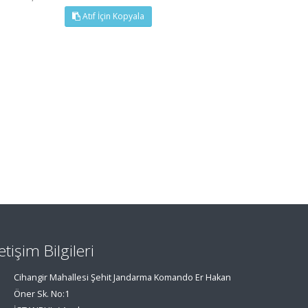
Atıf İçin Kopyala
letişim Bilgileri
Cihangir Mahallesi Şehit Jandarma Komando Er Hakan
Öner Sk. No:1