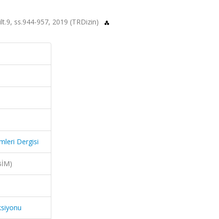
cilt.9, ss.944-957, 2019 (TRDizin)
mleri Dergisi
BİM)
ksiyonu