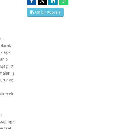
Atıf İçin Kopyala
u,
 olarak
aklaşık
sahip
uşağı, X
aları iş
turur ve
ştirecek
n
bağlılığa
gütsel