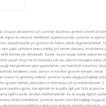
li sonuçlar alınabilmesi için üzerinde
durulması gereken önemli bir kon
Kuşak olgusu bu bireysel farklılıkların açıklanmasında, yönetsel ve eğitsel
nin anlaşılmasında yol gösterici bir faktör olarak değerlendirilebilir. Y
e aynı çağın şartlarına maruz kaldığı için benzer davranış örüntülerine 
 farklı formda yer almaktadır. Bunlar: Sessiz kuşak, bebek patlaması k
erinin yaşam boyu tek bir kurumda çok sıkı çalışma olanağına sahip olm
kuşağı hemşirelerinin işleri yaşamlarının çok önemli bir bölümünü oluş
ayatında kendilerini zorlu, iyimser ve kendine güvenen bireyler olarak
n esasici ve gelenekçi stillerle, yönetsel açıdan duygusal bağlılığı peki
i gruplar halinde çalışmakta ve teknolojiyi çok iyi kullanmaktadır. Z
ışma hayatına girmiş olacağından bu kuşakla ilgili çok fazla araştırma
ışma eğilimi içinde olmaları beklenmektedir. Bu iki kuşağı eğitsel açıda
oji tabanlı etkinliklerle; yönetsel açıdan normatif bağlılığı duygusal 
lışmada,hemşireliğin kuşaklar arası bireysel, mesleki, teknolojik, ör