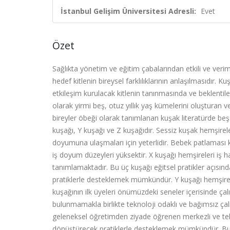
İstanbul Gelişim Üniversitesi Adresli:
Evet
Özet
Sağlıkta yönetim ve eğitim çabalarından etkili ve verim
hedef kitlenin bireysel farklılıklarının anlaşılmasıdır. 
etkileşim kurulacak kitlenin tanınmasında ve beklentileri
olarak yirmi beş, otuz yıllık yaş kümelerini oluşturan v
bireyler öbeği olarak tanımlanan kuşak literatürde beş
kuşağı, Y kuşağı ve Z kuşağıdır. Sessiz kuşak hemşirel
doyumuna ulaşmaları için yeterlidir. Bebek patlaması 
iş doyum düzeyleri yüksektir. X kuşağı hemşireleri iş h
tanımlamaktadır. Bu üç kuşağı eğitsel pratikler açısında
pratiklerle desteklemek mümkündür. Y kuşağı hemşireler
kuşağının ilk üyeleri önümüzdeki seneler içerisinde çal
bulunmamakla birlikte teknoloji odaklı ve bağımsız çal
geleneksel öğretimden ziyade öğrenen merkezli ve teknol
dönüştürecek pratiklerle desteklemek mümkündür. Bu ça