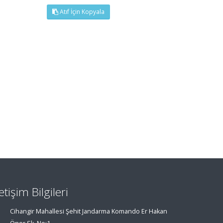
Atıf İçin Kopyala
letişim Bilgileri
Cihangir Mahallesi Şehit Jandarma Komando Er Hakan