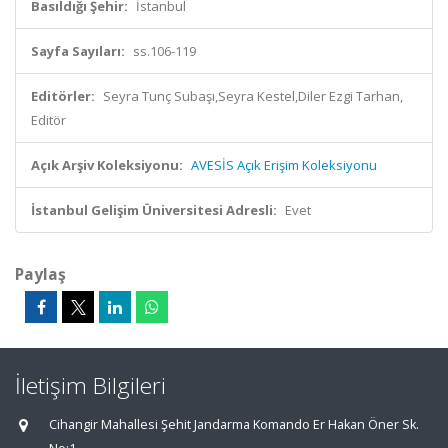
Basıldığı Şehir:
İstanbul
Sayfa Sayıları:
ss.106-119
Editörler:
Seyra Tunç Subaşı,Seyra Kestel,Diler Ezgi Tarhan,
Editör
Açık Arşiv Koleksiyonu:
AVESİS Açık Erişim Koleksiyonu
İstanbul Gelişim Üniversitesi Adresli:
Evet
Paylaş
İletişim Bilgileri
Cihangir Mahallesi Şehit Jandarma Komando Er Hakan Öner Sk.