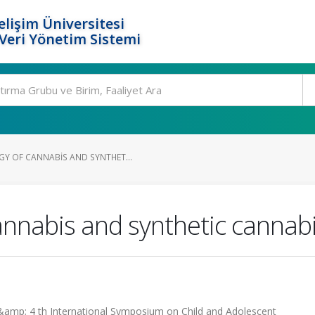
elişim Üniversitesi
eri Yönetim Sistemi
Y OF CANNABIS AND SYNTHET...
annabis and synthetic cannab
amp; 4 th International Symposium on Child and Adolescent