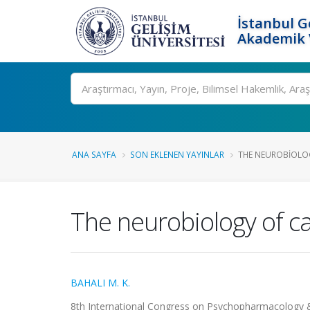
İstanbul G
Akademik V
Ara
ANA SAYFA
SON EKLENEN YAYINLAR
THE NEUROBIOLOG
The neurobiology of c
BAHALI M. K.
8th International Congress on Psychopharmacology &