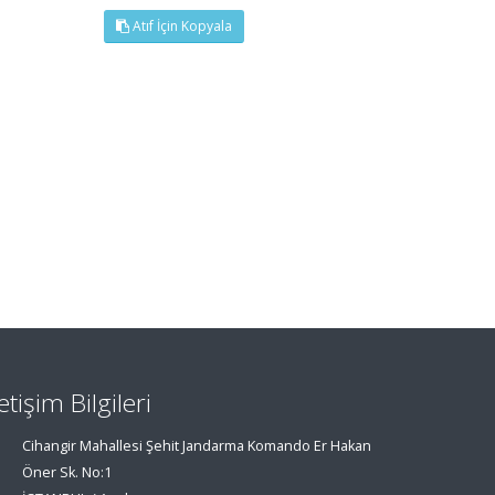
Atıf İçin Kopyala
letişim Bilgileri
Cihangir Mahallesi Şehit Jandarma Komando Er Hakan
Öner Sk. No:1