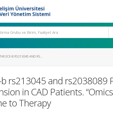
elişim Üniversitesi
eri Yönetim Sistemi
HE ECE-B RS213045 AND RS...
E-b rs213045 and rs2038089 
sion in CAD Patients. “Omics 
e to Therapy