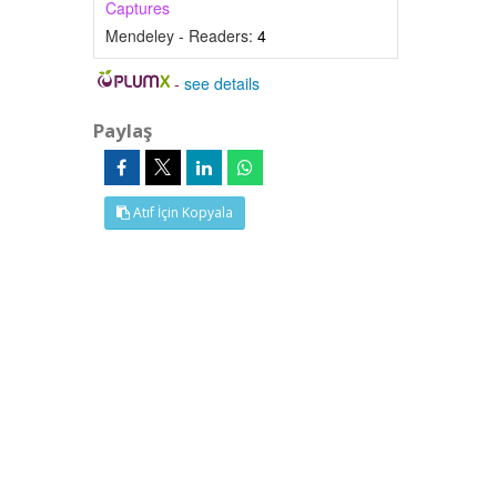
Captures
Mendeley - Readers:
4
-
see details
Paylaş
Atıf İçin Kopyala