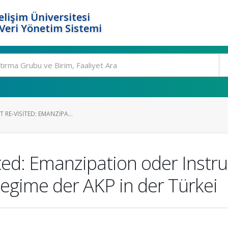
elişim Üniversitesi
eri Yönetim Sistemi
 RE-VISITED: EMANZIPA...
isited: Emanzipation oder Inst
Regime der AKP in der Türkei