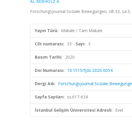
AL REBHOLZ A.
Forschungsjournal Soziale Bewegungen, cilt.33, sa.3
Yayın Türü:
Makale / Tam Makale
Cilt numarası:
33
Sayı:
3
Basım Tarihi:
2020
Doi Numarası:
10.1515/fjsb-2020-0054
Dergi Adı:
Forschungsjournal Soziale Bewegung
Sayfa Sayıları:
ss.617-634
İstanbul Gelişim Üniversitesi Adresli:
Evet