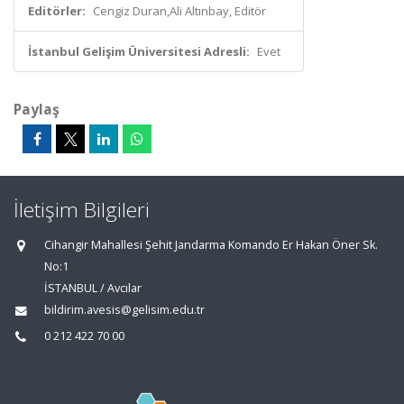
Editörler:
Cengiz Duran,Ali Altınbay, Editör
İstanbul Gelişim Üniversitesi Adresli:
Evet
Paylaş
İletişim Bilgileri
Cihangir Mahallesi Şehit Jandarma Komando Er Hakan Öner Sk.
No:1
İSTANBUL / Avcılar
bildirim.avesis@gelisim.edu.tr
0 212 422 70 00