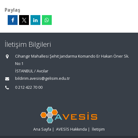
Paylaş
İletişim Bilgileri
Cihangir Mahallesi Şehit Jandarma Komando Er Hakan Öner Sk.
No:1
İSTANBUL / Avcılar
bildirim.avesis@gelisim.edu.tr
0 212 422 70 00
Ana Sayfa
|
AVESİS Hakkında
|
İletişim