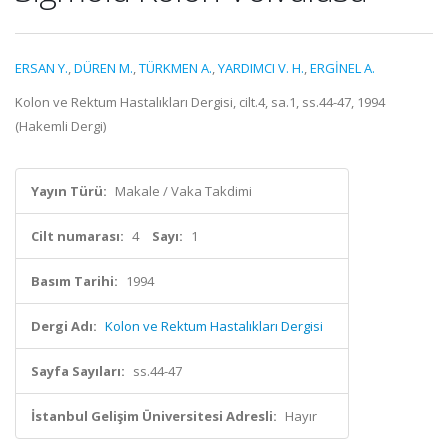
ERSAN Y.
,
DÜREN M.
,
TÜRKMEN A.
,
YARDIMCI V. H.
,
ERGİNEL A.
Kolon ve Rektum Hastalıkları Dergisi, cilt.4, sa.1, ss.44-47, 1994
(Hakemli Dergi)
Yayın Türü:
Makale / Vaka Takdimi
Cilt numarası:
4
Sayı:
1
Basım Tarihi:
1994
Dergi Adı:
Kolon ve Rektum Hastalıkları Dergisi
Sayfa Sayıları:
ss.44-47
İstanbul Gelişim Üniversitesi Adresli:
Hayır