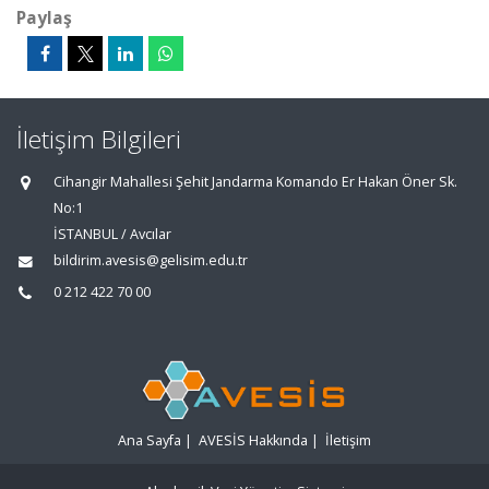
Paylaş
İletişim Bilgileri
Cihangir Mahallesi Şehit Jandarma Komando Er Hakan Öner Sk.
No:1
İSTANBUL / Avcılar
bildirim.avesis@gelisim.edu.tr
0 212 422 70 00
Ana Sayfa
|
AVESİS Hakkında
|
İletişim