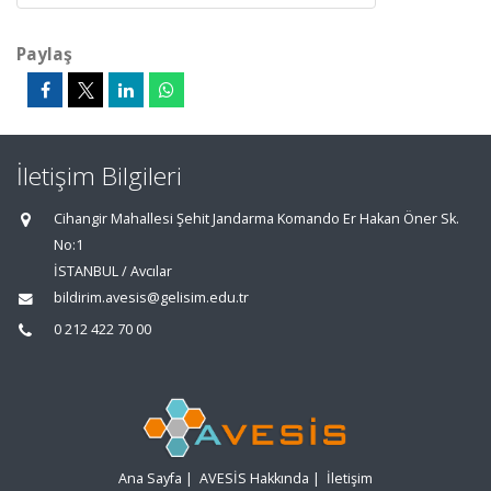
Paylaş
İletişim Bilgileri
Cihangir Mahallesi Şehit Jandarma Komando Er Hakan Öner Sk.
No:1
İSTANBUL / Avcılar
bildirim.avesis@gelisim.edu.tr
0 212 422 70 00
Ana Sayfa
|
AVESİS Hakkında
|
İletişim