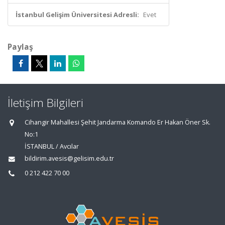
İstanbul Gelişim Üniversitesi Adresli:
Evet
Paylaş
İletişim Bilgileri
Cihangir Mahallesi Şehit Jandarma Komando Er Hakan Öner Sk.
No:1
İSTANBUL / Avcılar
bildirim.avesis@gelisim.edu.tr
0 212 422 70 00