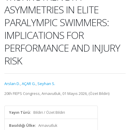
ASYMMETRIES IN ELITE
PARALYMPIC SWIMMERS:
IMPLICATIONS FOR
PERFORMANCE AND INJURY
RISK
Arslan D.
,
AÇAR G.
,
Seyhan S.
20th FIEPS Congress, Arnavutluk, 01 Mayıs 2026, (Özet Bildiri)
Yayın Türü:
Bildiri / Özet Bildiri
Basıldığı Ülke:
Arnavutluk