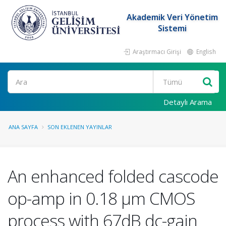
Akademik Veri Yönetim
Sistemi
Araştırmacı Girişi
English
Ara
Detaylı Arama
ANA SAYFA
SON EKLENEN YAYINLAR
An enhanced folded cascode
op-amp in 0.18 μm CMOS
process with 67dB dc-gain