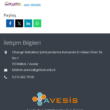
-
see details
Paylaş
İletişim Bilgileri
Cihangir Mahallesi Şehit Jandarma Komando Er Hakan Öner Sk.
No:1
İSTANBUL / Avcılar
bildirim.avesis@gelisim.edu.tr
0 212 422 70 00