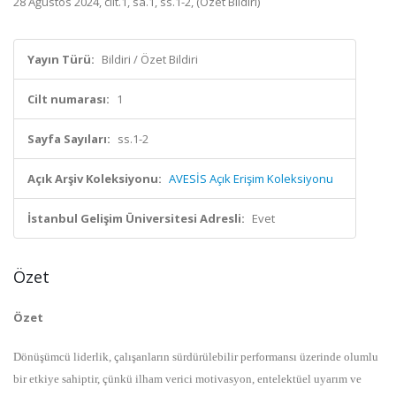
28 Ağustos 2024, cilt.1, sa.1, ss.1-2, (Özet Bildiri)
Yayın Türü:
Bildiri / Özet Bildiri
Cilt numarası:
1
Sayfa Sayıları:
ss.1-2
Açık Arşiv Koleksiyonu:
AVESİS Açık Erişim Koleksiyonu
İstanbul Gelişim Üniversitesi Adresli:
Evet
Özet
Özet
Dönüşümcü liderlik, çalışanların sürdürülebilir performansı üzerinde olumlu
bir etkiye sahiptir, çünkü ilham verici motivasyon, entelektüel uyarım ve