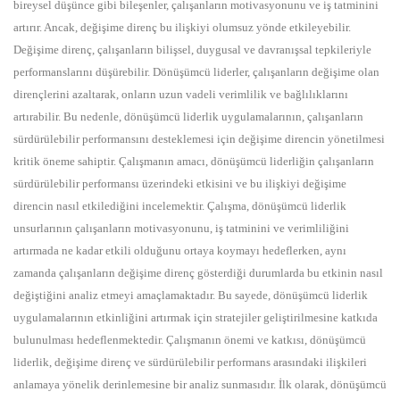
bireysel düşünce gibi bileşenler, çalışanların motivasyonunu ve iş tatminini
artırır. Ancak, değişime direnç bu ilişkiyi olumsuz yönde etkileyebilir.
Değişime direnç, çalışanların bilişsel, duygusal ve davranışsal tepkileriyle
performanslarını düşürebilir. Dönüşümcü liderler, çalışanların değişime olan
dirençlerini azaltarak, onların uzun vadeli verimlilik ve bağlılıklarını
artırabilir. Bu nedenle, dönüşümcü liderlik uygulamalarının, çalışanların
sürdürülebilir performansını desteklemesi için değişime direncin yönetilmesi
kritik öneme sahiptir. Çalışmanın amacı, dönüşümcü liderliğin çalışanların
sürdürülebilir performansı üzerindeki etkisini ve bu ilişkiyi değişime
direncin nasıl etkilediğini incelemektir. Çalışma, dönüşümcü liderlik
unsurlarının çalışanların motivasyonunu, iş tatminini ve verimliliğini
artırmada ne kadar etkili olduğunu ortaya koymayı hedeflerken, aynı
zamanda çalışanların değişime direnç gösterdiği durumlarda bu etkinin nasıl
değiştiğini analiz etmeyi amaçlamaktadır. Bu sayede, dönüşümcü liderlik
uygulamalarının etkinliğini artırmak için stratejiler geliştirilmesine katkıda
bulunulması hedeflenmektedir. Çalışmanın önemi ve katkısı, dönüşümcü
liderlik, değişime direnç ve sürdürülebilir performans arasındaki ilişkileri
anlamaya yönelik derinlemesine bir analiz sunmasıdır. İlk olarak, dönüşümcü