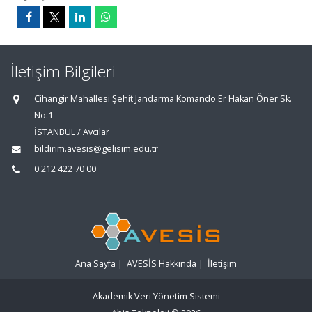
İletişim Bilgileri
Cihangir Mahallesi Şehit Jandarma Komando Er Hakan Öner Sk.
No:1
İSTANBUL / Avcılar
bildirim.avesis@gelisim.edu.tr
0 212 422 70 00
Ana Sayfa
|
AVESİS Hakkında
|
İletişim
Akademik Veri Yönetim Sistemi