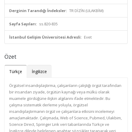
Derginin Tarandığı İndeksler:
TR DİZİN (ULAKBİM)
Sayfa Sayıları:
ss.820-835
İstanbul Gelişim Üniversitesi Adresli:
Evet
Özet
Türkçe
İngilizce
Örgütsel insandışılaştırma, çalışanların çalıştığı örgüt tarafından
bir insandan ziyade, örgütün kaynağı veya mülkü olarak
muamele gördüğüne ilişkin algılarını ifade etmektedir. Bu
çalışma sistematik derleme yoluyla, örgütsel
insandışılaştırmanın örgüt ve çalışanlara etkisini incelemeyi
amaçlamaktadır. Çalışmada, Web of Science, Pubmed, Ulakbim,
Science Direct, Springer Link veri tabanlarında Türkçe ve
İngilizce dilinde belirlenen anahtar sözcükler taranarak veri