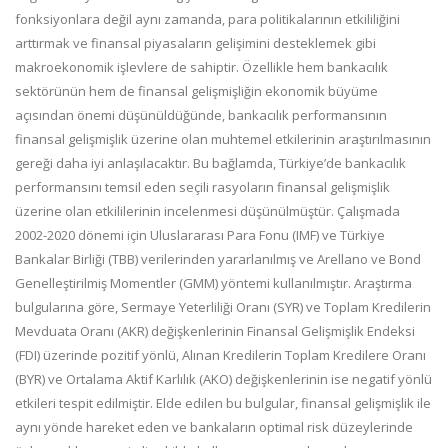
fonksiyonlara değil aynı zamanda, para politikalarının etkililiğini
arttırmak ve finansal piyasaların gelişimini desteklemek gibi
makroekonomik işlevlere de sahiptir. Özellikle hem bankacılık
sektörünün hem de finansal gelişmişliğin ekonomik büyüme
açısından önemi düşünüldüğünde, bankacılık performansının
finansal gelişmişlik üzerine olan muhtemel etkilerinin araştırılmasının
gereği daha iyi anlaşılacaktır. Bu bağlamda, Türkiye’de bankacılık
performansını temsil eden seçili rasyoların finansal gelişmişlik
üzerine olan etkililerinin incelenmesi düşünülmüştür. Çalışmada
2002-2020 dönemi için Uluslararası Para Fonu (IMF) ve Türkiye
Bankalar Birliği (TBB) verilerinden yararlanılmış ve Arellano ve Bond
Genelleştirilmiş Momentler (GMM) yöntemi kullanılmıştır. Araştırma
bulgularına göre, Sermaye Yeterliliği Oranı (SYR) ve Toplam Kredilerin
Mevduata Oranı (AKR) değişkenlerinin Finansal Gelişmişlik Endeksi
(FDI) üzerinde pozitif yönlü, Alınan Kredilerin Toplam Kredilere Oranı
(BYR) ve Ortalama Aktif Karlılık (AKO) değişkenlerinin ise negatif yönlü
etkileri tespit edilmiştir. Elde edilen bu bulgular, finansal gelişmişlik ile
aynı yönde hareket eden ve bankaların optimal risk düzeylerinde