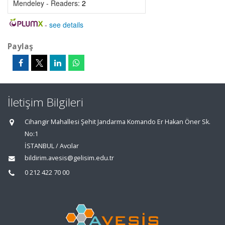
Mendeley - Readers:
2
-
see details
Paylaş
İletişim Bilgileri
Cihangir Mahallesi Şehit Jandarma Komando Er Hakan Öner Sk.
No:1
İSTANBUL / Avcılar
bildirim.avesis@gelisim.edu.tr
0 212 422 70 00