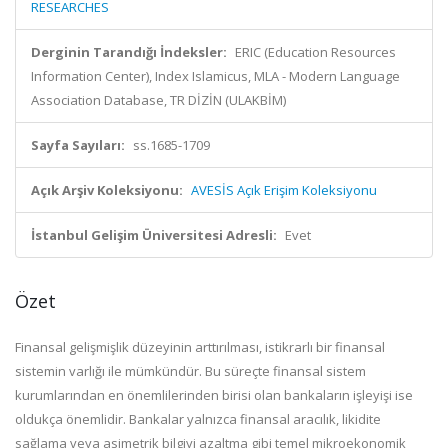
RESEARCHES
Derginin Tarandığı İndeksler:
ERIC (Education Resources
Information Center), Index Islamicus, MLA - Modern Language
Association Database, TR DİZİN (ULAKBİM)
Sayfa Sayıları:
ss.1685-1709
Açık Arşiv Koleksiyonu:
AVESİS Açık Erişim Koleksiyonu
İstanbul Gelişim Üniversitesi Adresli:
Evet
Özet
Finansal gelişmişlik düzeyinin arttırılması, istikrarlı bir finansal
sistemin varlığı ile mümkündür. Bu süreçte finansal sistem
kurumlarından en önemlilerinden birisi olan bankaların işleyişi ise
oldukça önemlidir. Bankalar yalnızca finansal aracılık, likidite
sağlama veya asimetrik bilgiyi azaltma gibi temel mikroekonomik