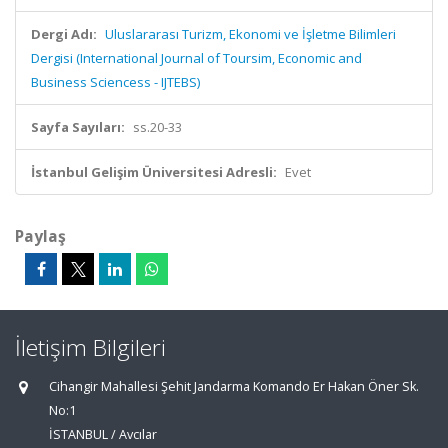
Dergi Adı:
Uluslararası Turizm, Ekonomi ve İşletme Bilimleri
Dergisi (International Journal of Toursim, Economic and
Business Sciencess - IJTEBS)
Sayfa Sayıları:
ss.20-33
İstanbul Gelişim Üniversitesi Adresli:
Evet
Paylaş
İletişim Bilgileri
Cihangir Mahallesi Şehit Jandarma Komando Er Hakan Öner Sk.
No:1
İSTANBUL / Avcılar