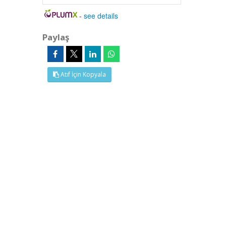
-
see details
Paylaş
Atıf İçin Kopyala