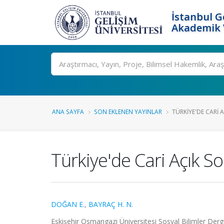
İstanbul G
Akademik V
Ara
ANA SAYFA
SON EKLENEN YAYINLAR
TÜRKIYE'DE CARI 
Türkiye'de Cari Açık S
DOĞAN E.
,
BAYRAÇ H. N.
Eskişehir Osmangazi Üniversitesi Sosyal Bilimler Dergis