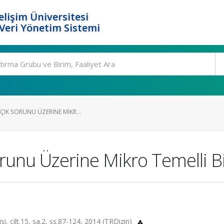
elişim Üniversitesi
eri Yönetim Sistemi
AÇIK SORUNU ÜZERINE MIKR...
orunu Üzerine Mikro Temelli B
i, cilt.15, sa.2, ss.87-124, 2014 (TRDizin)